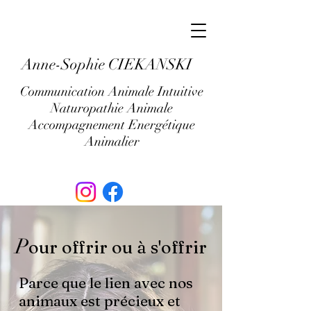
Anne-Sophie CIEKANSKI
Communication Animale Intuitive
Naturopathie Animale
Accompagnement Energétique
Animalier
P
our offrir ou à s'offrir
Parce que le lien avec nos
animaux est précieux et